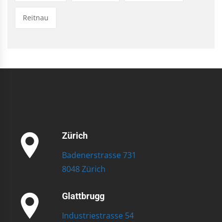
Reitnau
Zürich
Badenerstrasse 731
8048 Zürich
Glattbrugg
Industriestrasse 54