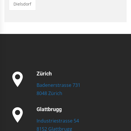
Dielsdorf
Zürich
Badenerstrasse 731
8048 Zürich
Glattbrugg
Industriestrasse 54
8152 Glattbrugg