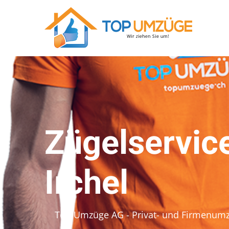
Zügelservic
Irchel
Top Umzüge AG - Privat- und Firmenum