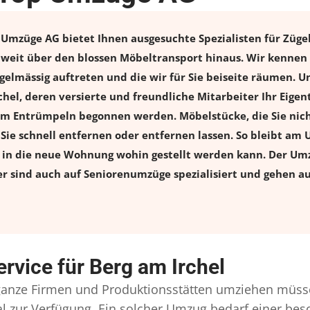
p Umzüge AG bietet Ihnen ausgesuchte Spezialisten für Zügel
l weit über den blossen Möbeltransport hinaus. Wir kennen
elmässig auftreten und die wir für Sie beiseite räumen. Un
rchel, deren versierte und freundliche Mitarbeiter Ihr Eig
m Entrümpeln begonnen werden. Möbelstücke, die Sie nich
n Sie schnell entfernen oder entfernen lassen. So bleibt am 
s in die neue Wohnung wohin gestellt werden kann. Der Umz
er sind auch auf Seniorenumzüge spezialisiert und gehen a
rvice für Berg am Irchel
anze Firmen und Produktionsstätten umziehen müsse
onal zur Verfügung. Ein solcher Umzug bedarf einer b