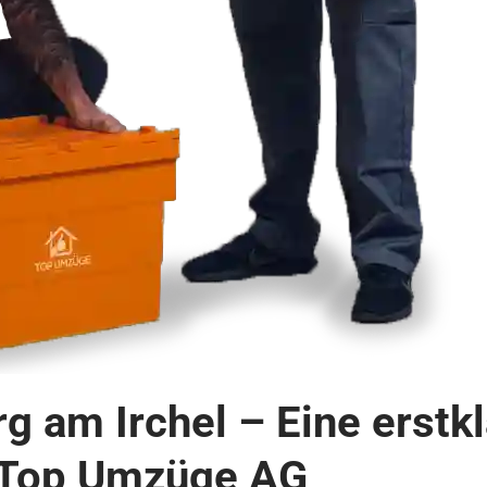
rg am Irchel – Eine erstk
 Top Umzüge AG