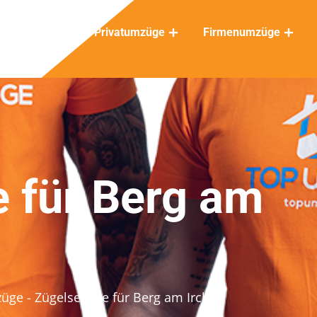
Privatumzüge
Firmenumzüge
e für Berg am
züge
- Zügelservice für Berg am Irchel