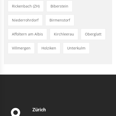
Rickenbach (ZH)
Biberstein
Niederrohrdorf
Birmenstorf
Affoltern am Albis
Kirchleerau
Oberglatt
Villmergen
Holziken
Unterkulm
Zürich