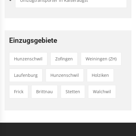
Umzugtransporter in Kaiseraugst
Einzugsgebiete
Hunzenschwil
Zofingen
Weiningen (ZH)
Laufenburg
Hunzenschwil
Holziken
Frick
Brittnau
Stetten
Walchwil