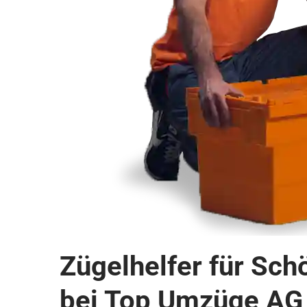
Zügelhelfer für Sch
bei Top Umzüge AG