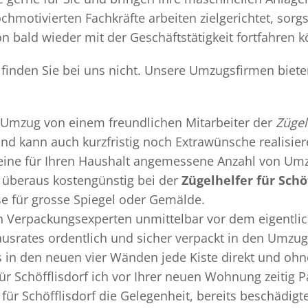
chmotivierten Fachkräfte arbeiten zielgerichtet, sor
n bald wieder mit der Geschäftstätigkeit fortfahren 
rf finden Sie bei uns nicht. Unsere Umzugsfirmen biet
Umzug
von einem freundlichen Mitarbeiter der
Zügel
 und kann auch kurzfristig noch Extrawünsche realisie
 eine für Ihren Haushalt angemessene Anzahl von Umz
überaus kostengünstig bei der
Zügelhelfer für Schöf
se für grosse Spiegel oder Gemälde.
en
Verpackungsexperten
unmittelbar vor dem eigentli
Hausrates ordentlich und sicher verpackt in den Umzu
ss in den neuen vier Wänden jede Kiste direkt und o
ür Schöfflisdorf ich vor Ihrer neuen Wohnung zeitig 
 für Schöfflisdorf die Gelegenheit, bereits beschädi