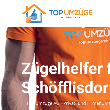
Zügelhelfer 
Schöfflisdor
Top Umzüge AG - Privat- und Firmenum