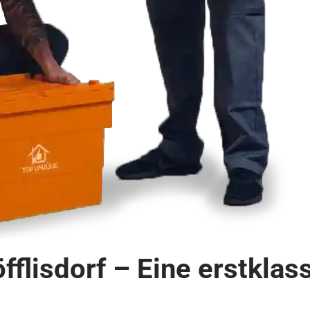
öfflisdorf – Eine erstkl