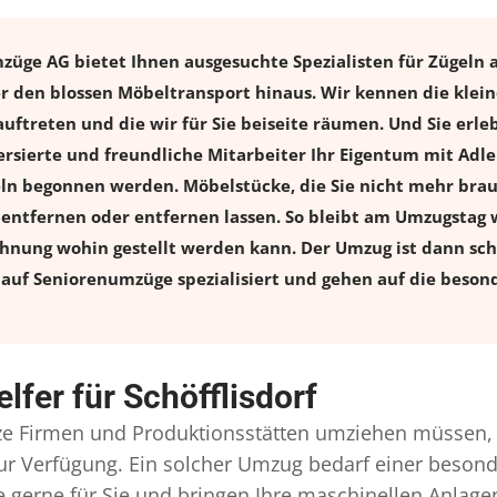
mzüge AG bietet Ihnen ausgesuchte Spezialisten für Zügeln a
ber den blossen Möbeltransport hinaus. Wir kennen die kle
uftreten und die wir für Sie beiseite räumen. Und Sie erle
 versierte und freundliche Mitarbeiter Ihr Eigentum mit A
 begonnen werden. Möbelstücke, die Sie nicht mehr brauch
l entfernen oder entfernen lassen. So bleibt am Umzugstag w
ohnung wohin gestellt werden kann. Der Umzug ist dann schn
auf Seniorenumzüge spezialisiert und gehen auf die besond
lfer für Schöfflisdorf
e Firmen und Produktionsstätten umziehen müssen, 
l zur Verfügung. Ein solcher Umzug bedarf einer beso
gerne für Sie und bringen Ihre maschinellen Anlag