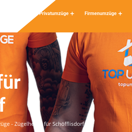
Privatumzüge
Firmenumzüge
für
f
züge
- Zügelhelfer für Schöfflisdorf