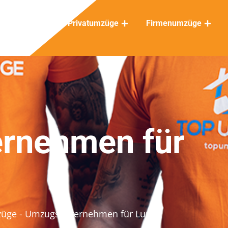
Privatumzüge
Firmenumzüge
rnehmen für
züge
- Umzugsunternehmen für Lupfig