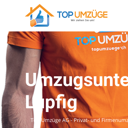
Umzugsunte
Lupfig
Top Umzüge AG - Privat- und Firmenum