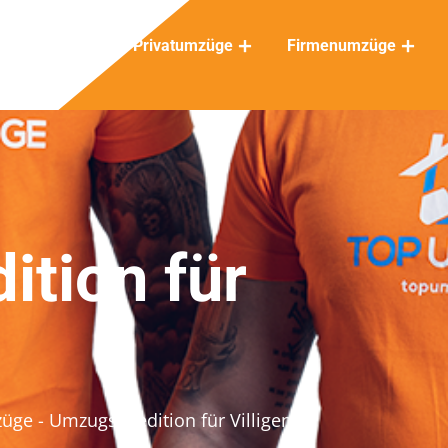
Privatumzüge
Firmenumzüge
tion für
züge
- Umzugsspedition für Villigen