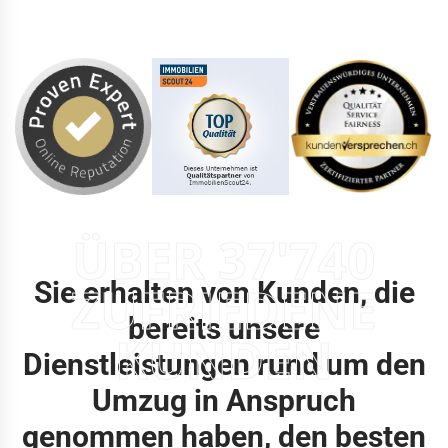
ÜBER 37'740
Sie erhalten von Kunden, die
ZUFRIEDENE
bereits unsere
KUNDEN
Dienstleistungen rund um den
Umzug in Anspruch
genommen haben, den besten