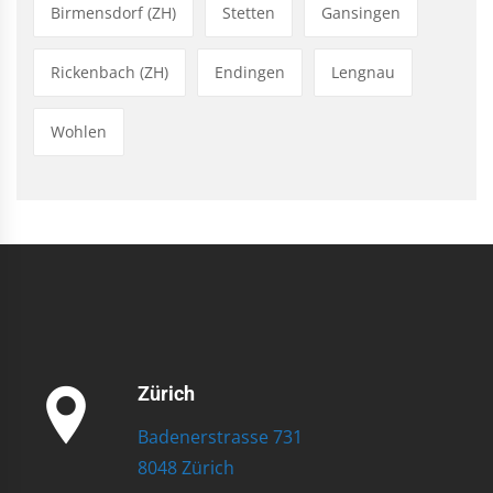
Birmensdorf (ZH)
Stetten
Gansingen
Rickenbach (ZH)
Endingen
Lengnau
Wohlen
Zürich
Badenerstrasse 731
8048 Zürich