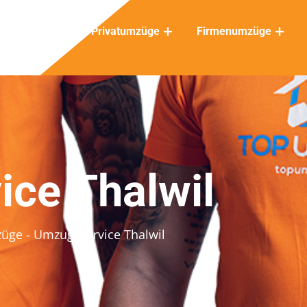
Privatumzüge
Firmenumzüge
ce Thalwil
züge
- Umzugsservice Thalwil