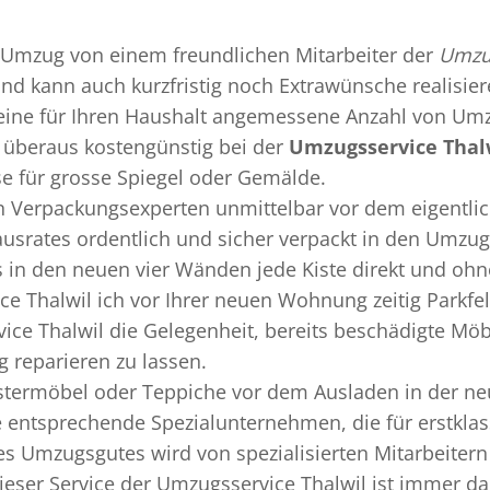
Umzug
von einem freundlichen Mitarbeiter der
Umzug
 und kann auch kurzfristig noch Extrawünsche realisie
 eine für Ihren Haushalt angemessene Anzahl von Umz
überaus kostengünstig bei der
Umzugsservice Thal
se für grosse Spiegel oder Gemälde.
en
Verpackungsexperten
unmittelbar vor dem eigentli
Hausrates ordentlich und sicher verpackt in den Umzu
ss in den neuen vier Wänden jede Kiste direkt und o
e Thalwil ich vor Ihrer neuen Wohnung zeitig Parkfe
ice Thalwil die Gelegenheit, bereits beschädigte Mö
 reparieren zu lassen.
termöbel oder Teppiche vor dem Ausladen in der ne
e entsprechende Spezialunternehmen, die für erstklas
 Umzugsgutes wird von spezialisierten Mitarbeitern
er Service der Umzugsservice Thalwil ist immer dan