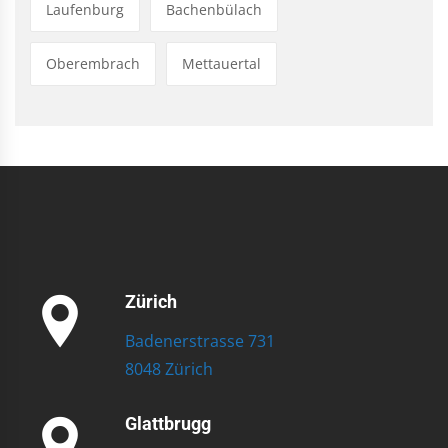
Laufenburg
Bachenbülach
Oberembrach
Mettauertal
Zürich
Badenerstrasse 731
8048 Zürich
Glattbrugg