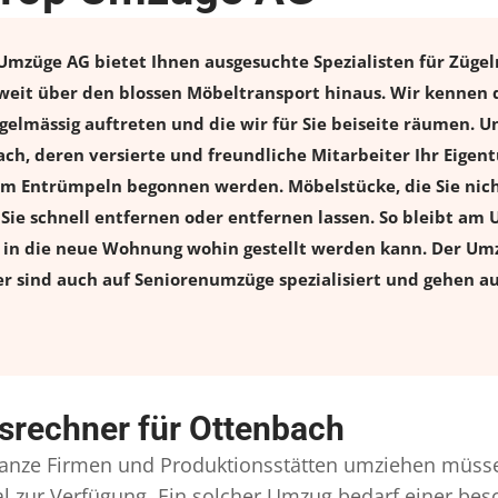
mzüge AG bietet Ihnen ausgesuchte Spezialisten für Zügeln
eit über den blossen Möbeltransport hinaus. Wir kennen d
elmässig auftreten und die wir für Sie beiseite räumen. Un
ch, deren versierte und freundliche Mitarbeiter Ihr Eige
m Entrümpeln begonnen werden. Möbelstücke, die Sie nich
n Sie schnell entfernen oder entfernen lassen. So bleibt am 
s in die neue Wohnung wohin gestellt werden kann. Der Umz
er sind auch auf Seniorenumzüge spezialisiert und gehen a
srechner für Ottenbach
nze Firmen und Produktionsstätten umziehen müsse
onal zur Verfügung. Ein solcher Umzug bedarf einer b