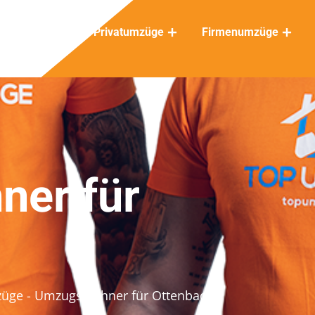
Privatumzüge
Firmenumzüge
ner für
züge
- Umzugsrechner für Ottenbach