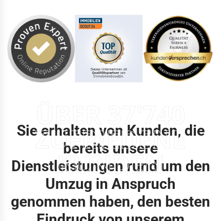
ÜBER 37'740
Sie erhalten von Kunden, die
ZUFRIEDENE
bereits unsere
KUNDEN
Dienstleistungen rund um den
Umzug in Anspruch
genommen haben, den besten
Eindruck von unserem