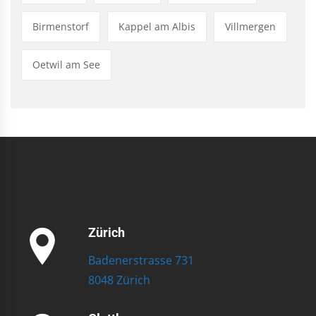
Birmenstorf
Kappel am Albis
Villmergen
Oetwil am See
Zürich
Badenerstrasse 731
8048 Zürich