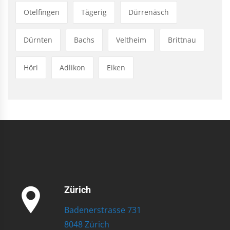
Otelfingen
Tägerig
Dürrenäsch
Dürnten
Bachs
Veltheim
Brittnau
Höri
Adlikon
Eiken
Zürich
Badenerstrasse 731
8048 Zürich