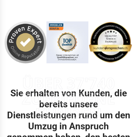
ÜBER 37'740
Sie erhalten von Kunden, die
ZUFRIEDENE
bereits unsere
KUNDEN
Dienstleistungen rund um den
Umzug in Anspruch