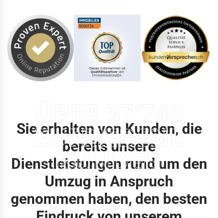
ÜBER 37'740
Sie erhalten von Kunden, die
ZUFRIEDENE
bereits unsere
KUNDEN
Dienstleistungen rund um den
Umzug in Anspruch
genommen haben, den besten
Eindruck von unserem