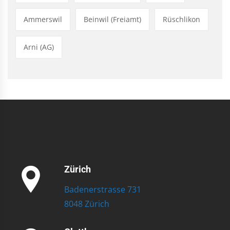
Ammerswil
Beinwil (Freiamt)
Rüschlikon
Arni (AG)
Zürich
Badenerstrasse 731
8048 Zürich