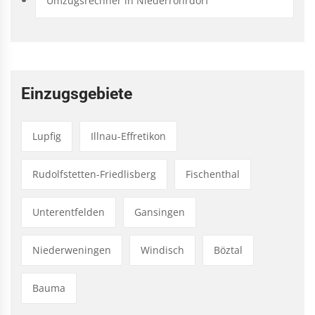
Umzugsrechner in Niederrohrdorf
Einzugsgebiete
Lupfig
Illnau-Effretikon
Rudolfstetten-Friedlisberg
Fischenthal
Unterentfelden
Gansingen
Niederweningen
Windisch
Böztal
Bauma