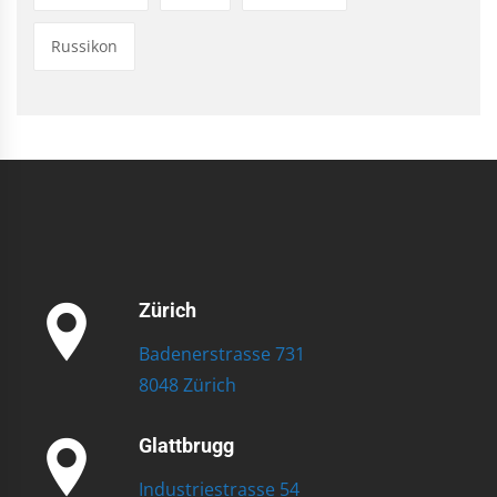
Russikon
Zürich
Badenerstrasse 731
8048 Zürich
Glattbrugg
Industriestrasse 54