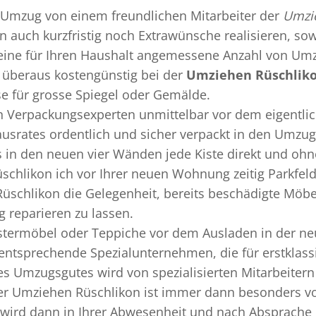
Umzug
von einem freundlichen Mitarbeiter der
Umzi
nn auch kurzfristig noch Extrawünsche realisieren, so
 eine für Ihren Haushalt angemessene Anzahl von Umz
überaus kostengünstig bei der
Umziehen Rüschlik
se für grosse Spiegel oder Gemälde.
en
Verpackungsexperten
unmittelbar vor dem eigentli
Hausrates ordentlich und sicher verpackt in den Umzu
ss in den neuen vier Wänden jede Kiste direkt und o
schlikon ich vor Ihrer neuen Wohnung zeitig Parkfel
üschlikon die Gelegenheit, bereits beschädigte Möb
 reparieren zu lassen.
termöbel oder Teppiche vor dem Ausladen in der ne
entsprechende Spezialunternehmen, die für erstklassi
s Umzugsgutes wird von spezialisierten Mitarbeite
er Umziehen Rüschlikon ist immer dann besonders vor
wird dann in Ihrer Abwesenheit und nach Absprache 