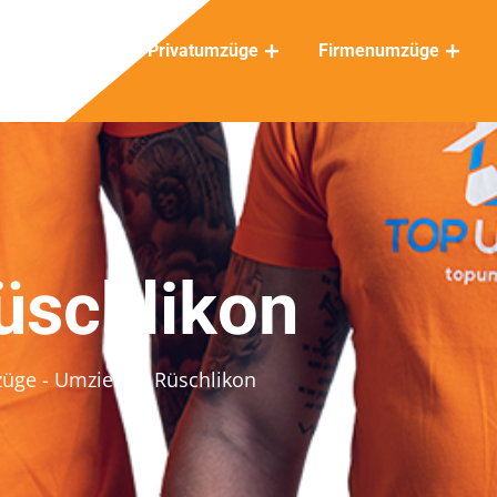
Privatumzüge
Firmenumzüge
üschlikon
züge
- Umziehen Rüschlikon