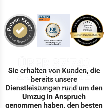
ÜBER 37'740
Sie erhalten von Kunden, die
ZUFRIEDENE
bereits unsere
KUNDEN
Dienstleistungen rund um den
Umzug in Anspruch
genommen haben, den besten