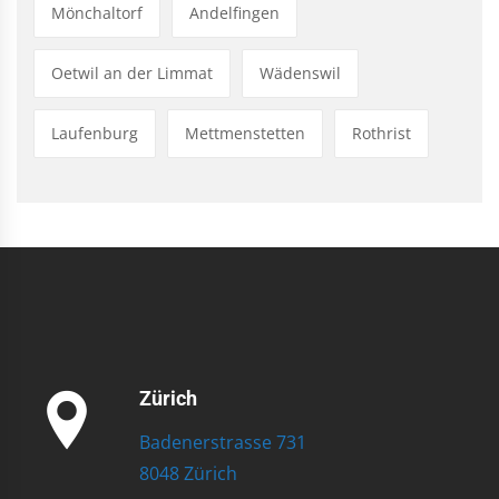
Mönchaltorf
Andelfingen
Oetwil an der Limmat
Wädenswil
Laufenburg
Mettmenstetten
Rothrist
Zürich
Badenerstrasse 731
8048 Zürich