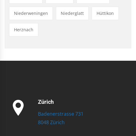
Niederweningen
Niederglatt
Hüttikon
Herznach
Zürich
Badenerstrasse 731
8048 Zürich