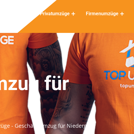
Privatumzüge
Firmenumzüge
mzug für
züge
- Geschäftsumzug für Niederglatt