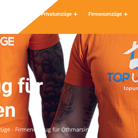
Privatumzüge
Firmenumzüge
g für
en
züge
- Firmenumzug für Othmarsingen