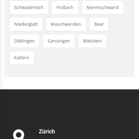
Schwaderloch
Fisibach
Merenschwand
Niederglatt
Maschwanden
Baar
Döttingen
Gansingen
Böttstein
Kallern
Zürich