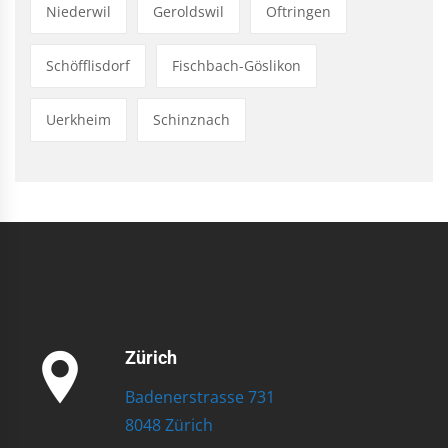
Niederwil
Geroldswil
Oftringen
Schöfflisdorf
Fischbach-Göslikon
Uerkheim
Schinznach
Zürich
Badenerstrasse 731
8048 Zürich