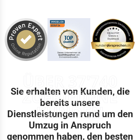
ÜBER 37'740
Sie erhalten von Kunden, die
ZUFRIEDENE
bereits unsere
KUNDEN
Dienstleistungen rund um den
Umzug in Anspruch
genommen haben, den besten