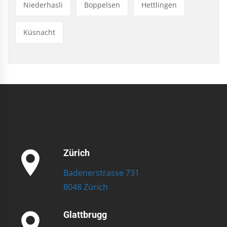
Niederhasli
Boppelsen
Hettlingen
Küsnacht
Zürich
Badenerstrasse 731
8048 Zürich
Glattbrugg