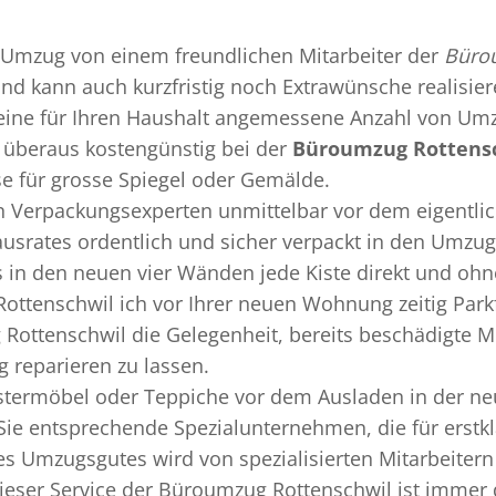
Umzug
von einem freundlichen Mitarbeiter der
Büro
 und kann auch kurzfristig noch Extrawünsche realisie
 eine für Ihren Haushalt angemessene Anzahl von Umz
überaus kostengünstig bei der
Büroumzug Rottens
se für grosse Spiegel oder Gemälde.
en
Verpackungsexperten
unmittelbar vor dem eigentli
Hausrates ordentlich und sicher verpackt in den Umzu
ss in den neuen vier Wänden jede Kiste direkt und o
ottenschwil ich vor Ihrer neuen Wohnung zeitig Park
Rottenschwil die Gelegenheit, bereits beschädigte 
 reparieren zu lassen.
termöbel oder Teppiche vor dem Ausladen in der ne
ie entsprechende Spezialunternehmen, die für erstkl
 Umzugsgutes wird von spezialisierten Mitarbeitern
ser Service der Büroumzug Rottenschwil ist immer d