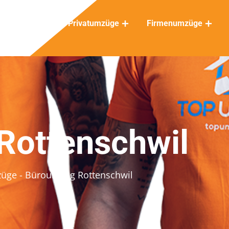
Privatumzüge
Firmenumzüge
Rottenschwil
züge
- Büroumzug Rottenschwil