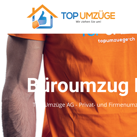
Büroumzug 
Top Umzüge AG - Privat- und Firmenum